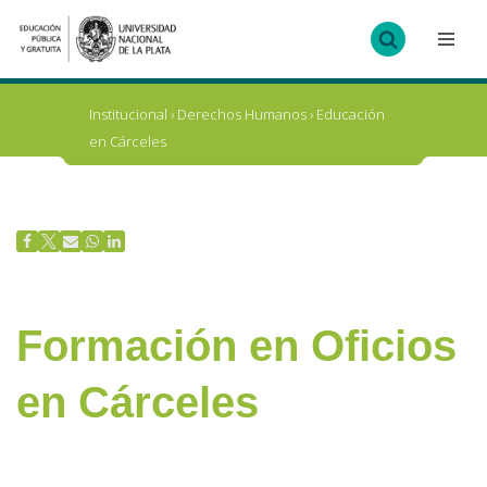
Ir
al
contenido
Institucional
›
Derechos Humanos
›
Educación
en Cárceles
Formación en Oficios
en Cárceles