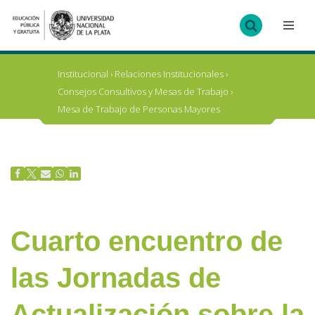
Ir
al
contenido
Institucional
›
Relaciones Institucionales
›
Consejos Consultivos y Mesas de Trabajo
›
Mesa de Trabajo de Personas Mayores
Cuarto encuentro de
las Jornadas de
Actualización sobre la