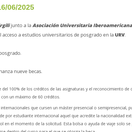
16/06/2025
rgili
junto a la
Asociación Universitaria Iberoamerican
el acceso a estudios universitarios de posgrado en la
URV
.
posgrado.
inanza nueve becas.
 del 100% de los créditos de las asignaturas y el reconocimiento de c
, con un máximo de 60 créditos.
s internacionales que cursen un máster presencial o semipresencial, p
nde por estudiante internacional aquel que acredite la nacionalidad ex
ñol en el momento de la solicitud. Esta bolsa o ayuda de viaje solo s
arse dentro del curso para el que se otorga la beca.