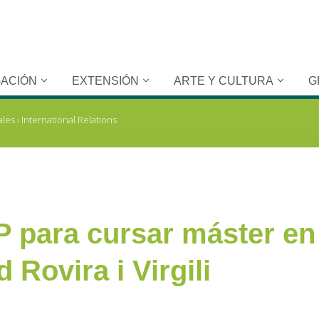
GACIÓN
EXTENSIÓN
ARTE Y CULTURA
G
ales
›
International Relations
 para cursar máster en 
 Rovira i Virgili