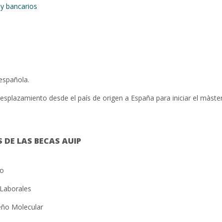
y bancarios
 española.
desplazamiento desde el país de origen a España para iniciar el màster 
 DE LAS BECAS AUIP
mo
Laborales
seño Molecular