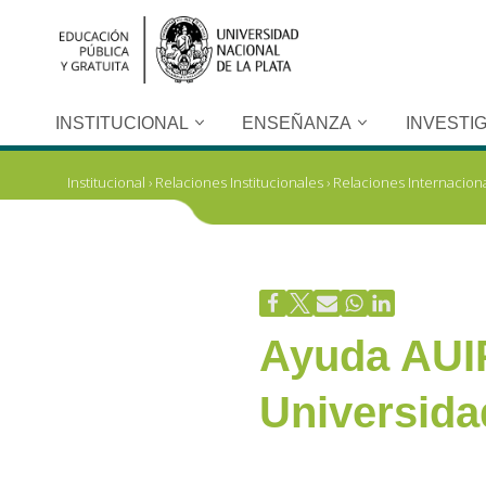
Ir
al
contenido
INSTITUCIONAL
ENSEÑANZA
INVESTI
Institucional
›
Relaciones Institucionales
›
Relaciones Internacion
Ayuda AUIP
Universidad