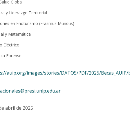
Salud Global
a y Liderazgo Territorial
ciones en Enoturismo (Erasmus Mundus)
nal y Matemática
o Eléctrico
ica Forense
s://auip.org/images/stories/DATOS/PDF/2025/Becas_AUIP/ba
acionales@presi.unlp.edu.ar
de abril de 2025