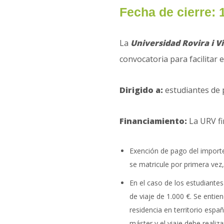
Fecha de cierre: 
La
Universidad Rovira i Vi
convocatoria para facilitar 
Dirigido a:
estudiantes de 
Financiamiento:
La URV f
Exención de pago del importe
se matricule por primera vez
En el caso de los estudiante
de viaje de 1.000 €. Se entie
residencia en territorio espa
máster y el viaje debe realiz