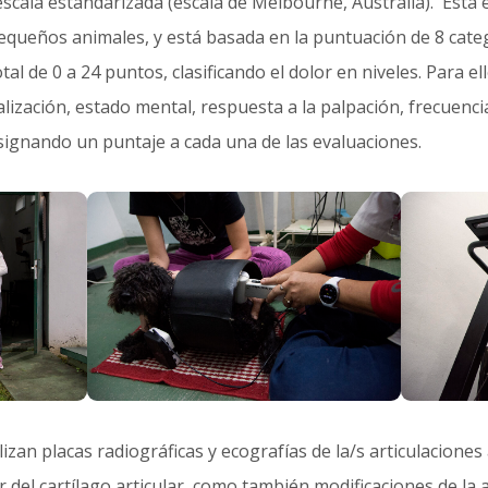
escala estandarizada (escala de Melbourne, Australia). Esta 
pequeños animales, y está basada en la puntuación de 8 cat
tal de 0 a 24 puntos, clasificando el dolor en niveles. Para el
calización, estado mental, respuesta a la palpación, frecuenci
ignando un puntaje a cada una de las evaluaciones.
izan placas radiográficas y ecografías de la/s articulacione
 del cartílago articular, como también modificaciones de la 