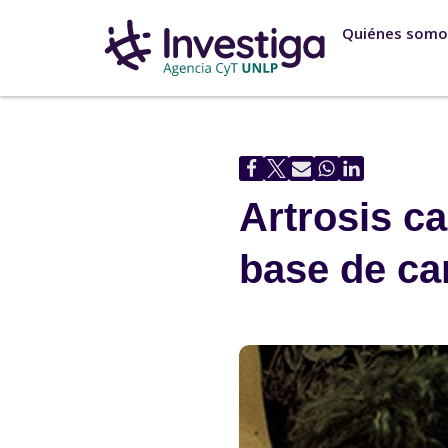
Quiénes somo
Ir
al
contenido
Artrosis ca
base de car