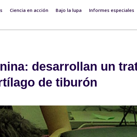
s
Ciencia en acción
Bajo la lupa
Informes especiales
nina: desarrollan un tr
tílago de tiburón