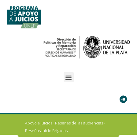
Ir
al
contenido
Apoyo a juicios
›
Reseñas de las audiencias
›
Reseñas Juicio Brigadas