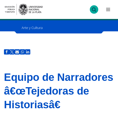
Ir
al
contenido
Arte y Cultura
Equipo de Narradores
â€œTejedoras de
Historiasâ€