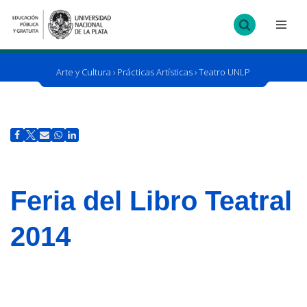
Ir
al
contenido
Arte y Cultura
›
Prácticas Artísticas
›
Teatro UNLP
Feria del Libro Teatral
2014