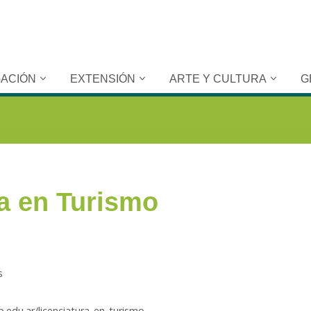
GACIÓN
EXTENSIÓN
ARTE Y CULTURA
G
a en Turismo
s
.edu.ar/licenciatura_en_turismo