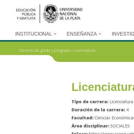
Ir
al
contenido
INSTITUCIONAL
ENSEÑANZA
INVESTI
Carreras de grado y pregrado
›
Licenciatura
Licenciatur
Tipo de carrera:
Licenciatura
Duración de la carrera:
4
Facultad:
Ciencias Económica
Área disciplinar:
SOCIALES
Enlace:
https://www.econo.unlp