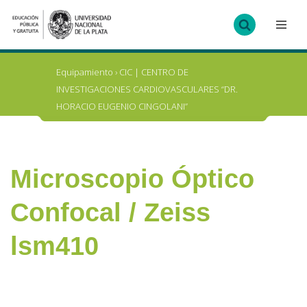
Ir
al
contenido
Equipamiento
›
CIC | CENTRO DE
INVESTIGACIONES CARDIOVASCULARES “DR.
HORACIO EUGENIO CINGOLANI”
Microscopio Óptico
Confocal / Zeiss
lsm410