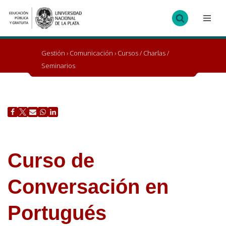
Ir
al
contenido
Gestión
›
Comunicación
›
Cursos / Charlas /
Seminarios
Curso de
Conversación en
Portugués