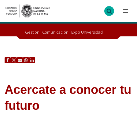
Ir
al
contenido
Gestión
›
Comunicación
›
Expo Universidad
Acercate a conocer tu
futuro