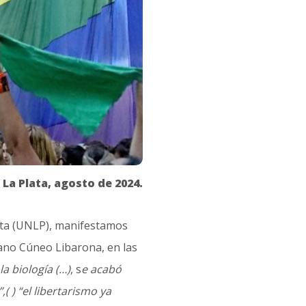
La Plata, agosto de 2024.
lata (UNLP), manifestamos
iano Cúneo Libarona, en las
a biología (…)
, s
e acabó
( ) “el libertarismo ya