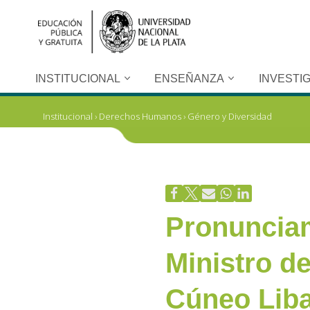
Ir
al
contenido
INSTITUCIONAL
ENSEÑANZA
INVESTI
Institucional
›
Derechos Humanos
›
Género y Diversidad
Pronunciam
Ministro de
Cúneo Liba