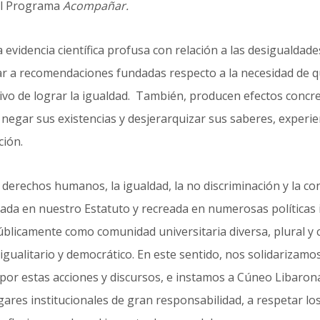
 el Programa
Acompañar.
a evidencia científica profusa con relación a las desigualda
ar a recomendaciones fundadas respecto a la necesidad de q
etivo de lograr la igualdad. También, producen
efectos concret
negar sus existencias y desjerarquizar sus saberes, experien
ción.
s derechos humanos, la igualdad, la no discriminación y la c
citada en nuestro Estatuto y recreada en numerosas políticas 
blicamente como comunidad universitaria diversa, plural 
 igualitario y democrático. En este sentido, nos solidarizam
por estas acciones y discursos, e instamos a Cúneo Libarona
gares institucionales de gran responsabilidad, a respetar lo