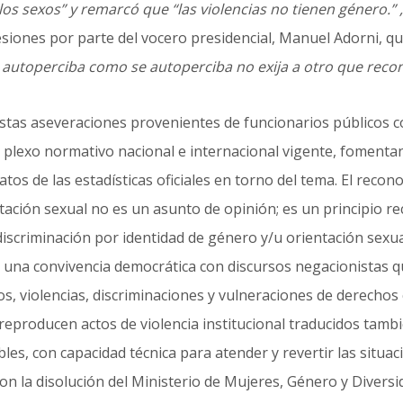
los sexos” y remarcó que “las violencias no tienen género.” ,
esiones por parte del vocero presidencial, Manuel Adorni, qu
autoperciba como se autoperciba no exija a otro que reco
stas aseveraciones provenientes de funcionarios públicos c
el plexo normativo nacional e internacional vigente, fomenta
atos de las estadísticas oficiales en torno del tema
. El recon
tación sexual no es un asunto de opinión; es un principio re
iscriminación por identidad de género y/u orientación sexu
e una convivencia democrática con discursos negacionistas qu
s, violencias, discriminaciones y vulneraciones de derechos
eproducen actos de violencia institucional traducidos tamb
les, con capacidad técnica para atender y revertir las situa
n la disolución del Ministerio de Mujeres, Género y Diversid