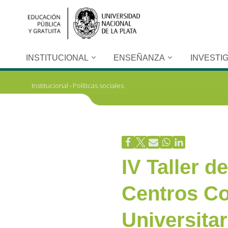
Ir
al
contenido
INSTITUCIONAL
ENSEÑANZA
INVESTI
Institucional
›
Políticas sociales
IV Taller d
Centros Co
Universitar