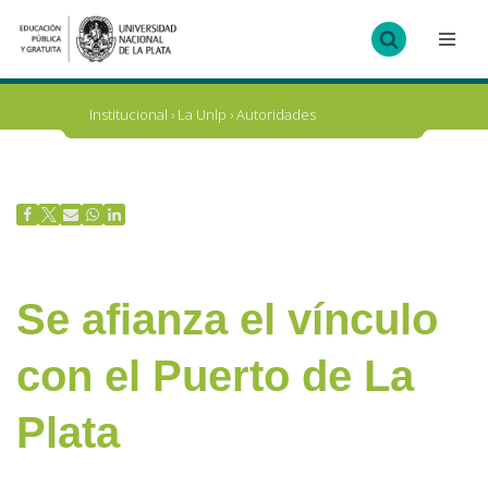
Ir
al
contenido
Institucional
›
La Unlp
›
Autoridades
Se afianza el vínculo
con el Puerto de La
Plata