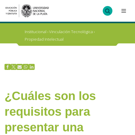
Ir
al
contenido
Institucional
›
Vinculación Tecnológica
›
Propiedad Intelectual
¿Cuáles son los
requisitos para
presentar una