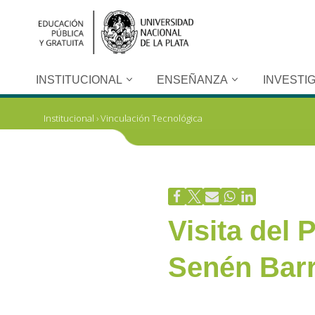
Ir
al
contenido
INSTITUCIONAL
ENSEÑANZA
INVESTI
Institucional
›
Vinculación Tecnológica
Visita del
Senén Bar