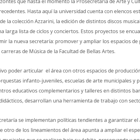
zontes que hasta el momento la Prosecretaría de Arte y Cul
ecedentes. Hasta aquí la universidad cuenta con elencos est
de la colección Azzarini, la edición de distintos discos music
na larga lista de ciclos y conciertos. Estos proyectos se enc
ir la nueva secretaría: promover y ampliar los espacios de
carreras de Música de la Facultad de Bellas Artes.
tivo poder articular el área con otros espacios de producció
rquestas infanto-juveniles, escuelas de arte municipales y p
ntros educativos complementarios y talleres en distintos ba
didácticos, desarrollan una herramienta de trabajo con sect
cretaría se implementan políticas tendientes a garantizar el a
e otro de los lineamientos del área apunta a ampliar el espec