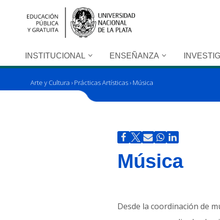
Ir
al
contenido
INSTITUCIONAL
ENSEÑANZA
INVESTI
Arte y Cultura
›
Prácticas Artísticas
›
Música
Música
Desde la coordinación de mús