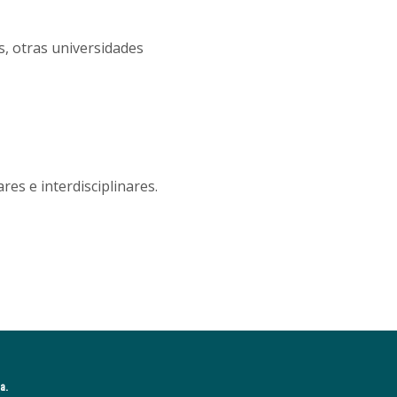
s, otras universidades
es e interdisciplinares.
a.