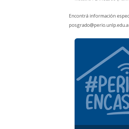
Encontrá información especí
posgrado@perio.unlp.edu.ar