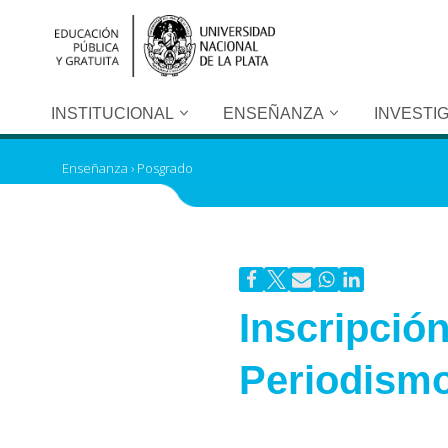
Ir
al
contenido
INSTITUCIONAL
ENSEÑANZA
INVESTI
Enseñanza
›
Posgrado
Inscripción
Periodism