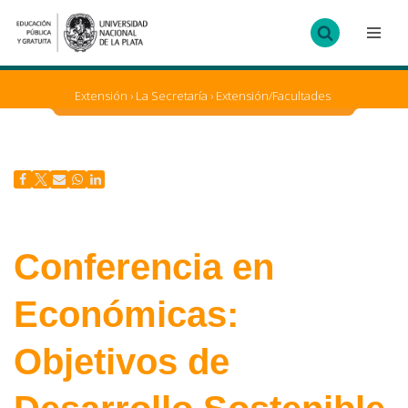
Ir
al
contenido
Extensión
›
La Secretaría
›
Extensión/Facultades
Conferencia en
Económicas:
Objetivos de