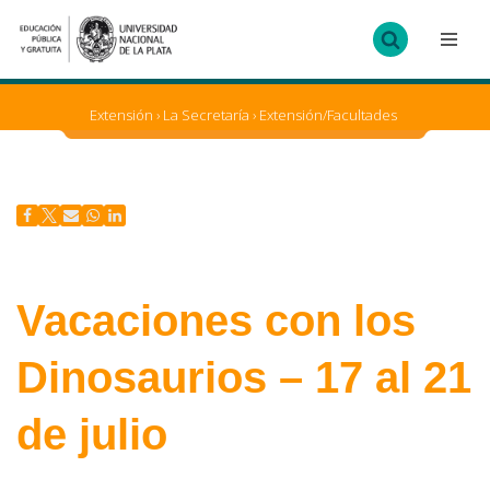
Ir
al
contenido
Extensión
›
La Secretaría
›
Extensión/Facultades
Vacaciones con los
Dinosaurios – 17 al 21
de julio