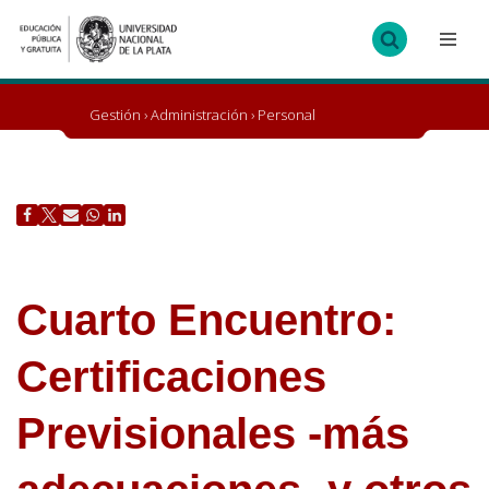
Ir
al
contenido
Gestión
›
Administración
›
Personal
Cuarto Encuentro:
Certificaciones
Previsionales -más