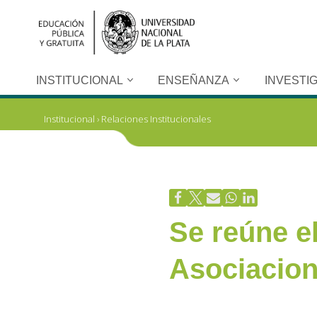
Ir
al
contenido
INSTITUCIONAL
ENSEÑANZA
INVESTI
Institucional
›
Relaciones Institucionales
Se reúne e
Asociacion