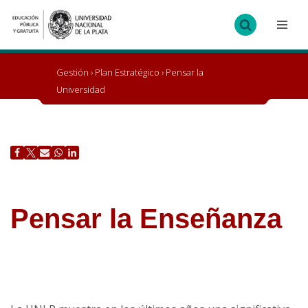
Ir
al
contenido
Gestión
›
Plan Estratégico
›
Pensar la
Universidad
Pensar la Enseñanza