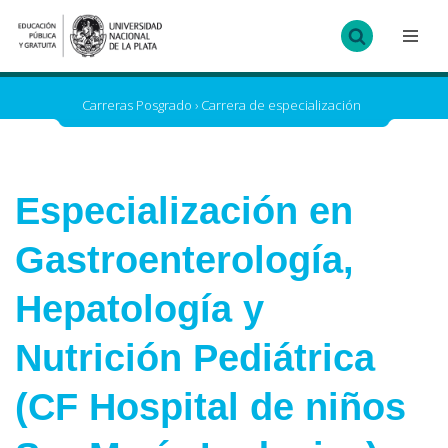
Ir
al
contenido
Carreras Posgrado
›
Carrera de especialización
Especialización en
Gastroenterología,
Hepatología y
Nutrición Pediátrica
(CF Hospital de niños